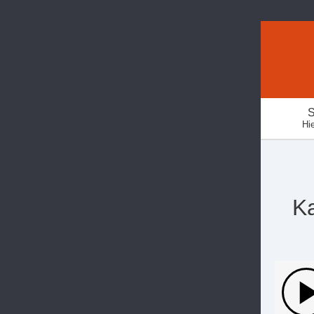
S
Hie
K