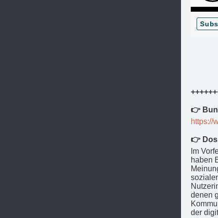
Subs
++++++
👉 Bund
https:/
👉 Doss
Im Vorf
haben B
Meinung
soziale
Nutzeri
denen g
Kommuni
der digi