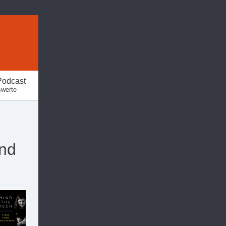
Podcast
swerte
nd