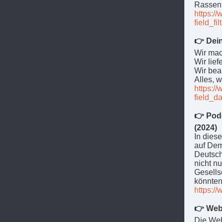
Rassen?
https:/
field_f
👉 Dein
Wir mach
Wir lief
Wir bea
Alles, 
https:/
field_d
👉 Podc
(2024)
In dies
auf Dem
Deutsch
nicht n
Gesells
könnten
https:/
👉 Web
Die Web