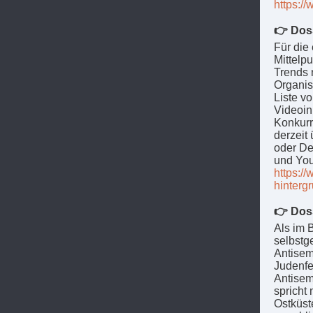
https:/
👉 Doss
Für die 
Mittelp
Trends 
Organis
Liste vo
Videoin
Konkurr
derzeit 
oder De
und You
https:/
hinterg
👉 Doss
Als im 
selbstg
Antisemi
Judenfe
Antisem
spricht
Ostküste