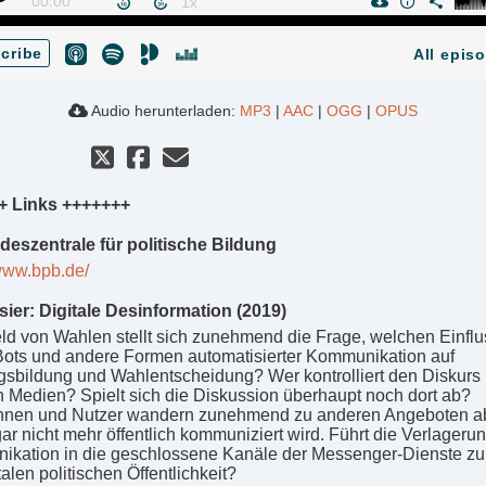
00:00
cribe
All epis
Audio herunterladen:
MP3
|
AAC
|
OGG
|
OPUS
+ Links +++++++
eszentrale für politische Bildung
/www.bpb.de/
ier: Digitale Desinformation (2019)
eld von Wahlen stellt sich zunehmend die Frage, welchen Einflu
ots und andere Formen automatisierter Kommunikation auf
sbildung und Wahlentscheidung? Wer kontrolliert den Diskurs 
n Medien? Spielt sich die Diskussion überhaupt noch dort ab?
nnen und Nutzer wandern zunehmend zu anderen Angeboten ab
ar nicht mehr öffentlich kommuniziert wird. Führt die Verlageru
kation in die geschlossene Kanäle der Messenger-Dienste z
talen politischen Öffentlichkeit?