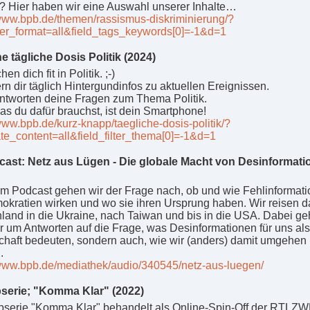
 Hier haben wir eine Auswahl unserer Inhalte…
/www.bpb.de/themen/rassismus-diskriminierung/?
ilter_format=all&field_tags_keywords[0]=-1&d=1
e tägliche Dosis Politik (2024)
en dich fit in Politik. ;-)
ern dir täglich Hintergundinfos zu aktuellen Ereignissen.
ntworten deine Fragen zum Thema Politik.
was du dafür brauchst, ist dein Smartphone!
/www.bpb.de/kurz-knapp/taegliche-dosis-politik/?
ate_content=all&field_filter_thema[0]=-1&d=1
ast: Netz aus Lügen - Die globale Macht von Desinformati
em Podcast gehen wir der Frage nach, ob und wie Fehlinformat
okratien wirken und wo sie ihren Ursprung haben. Wir reisen d
land in die Ukraine, nach Taiwan und bis in die USA. Dabei ge
ur um Antworten auf die Frage, was Desinformationen für uns als
chaft bedeuten, sondern auch, wie wir (anders) damit umgehen
.
/www.bpb.de/mediathek/audio/340545/netz-aus-luegen/
serie; "Komma Klar" (2022)
serie "Komma Klar" behandelt als Online-Spin-Off der RTLZW