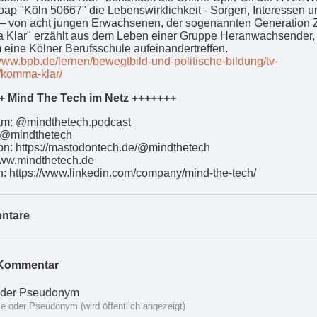
oap "Köln 50667" die Lebenswirklichkeit - Sorgen, Interessen u
– von acht jungen Erwachsenen, der sogenannten Generation 
Klar" erzählt aus dem Leben einer Gruppe Heranwachsender, 
 eine Kölner Berufsschule aufeinandertreffen.
/www.bpb.de/lernen/bewegtbild-und-politische-bildung/tv-
/komma-klar/
+ Mind The Tech im Netz +++++++
am: @mindthetech.podcast
: @mindthetech
n: https://mastodontech.de/@mindthetech
ww.mindthetech.de
n: https://www.linkedin.com/company/mind-the-tech/
ntare
Kommentar
der Pseudonym
 oder Pseudonym (wird öffentlich angezeigt)