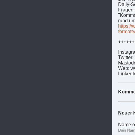
Daily-S
Fragen 
"Komma 
rund um
https:/
formate
++++++
Instagr
Twitter
Mastodo
Web: w
LinkedI
Komme
Neuer 
Name o
Dein Name