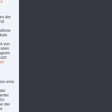
n/
 es der
und
ndlose
ikale
it von
ralien
tagram
utzt
nd-
ion eine
 die
enter
 So
an der
ne