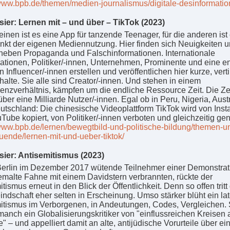
/www.bpb.de/themen/medien-journalismus/digitale-desinformatio
ier: Lernen mit – und über – TikTok (2023)
einen ist es eine App für tanzende Teenager, für die anderen ist
unkt der eigenen Mediennutzung. Hier finden sich Neuigkeiten 
neben Propaganda und Falschinformationen. Internationale
ationen, Politiker/-innen, Unternehmen, Prominente und eine e
n Influencer/-innen erstellen und veröffentlichen hier kurze, vert
halte. Sie alle sind Creator/-innen. Und stehen in einem
enzverhältnis, kämpfen um die endliche Ressource Zeit. Die Ze
über eine Milliarde Nutzer/-innen. Egal ob in Peru, Nigeria, Aust
utschland: Die chinesische Videoplattform TikTok wird von Ins
Tube kopiert, von Politiker/-innen verboten und gleichzeitig gen
/www.bpb.de/lernen/bewegtbild-und-politische-bildung/themen-u
ruende/lernen-mit-und-ueber-tiktok/
ier: Antisemitismus (2023)
BerIin im Dezember 2017 wütende Teilnehmer einer Demonstrat
emalte Fahne mit einem Davidstern verbrannten, rückte der
tismus erneut in den Blick der Öffentlichkeit. Denn so offen tritt
indschaft eher selten in Erscheinung. Umso stärker blüht ein lat
itismus im Verborgenen, in Andeutungen, Codes, Vergleichen.
 manch ein Globalisierungskritiker von "einflussreichen Kreisen 
" – und appelliert damit an alte, antijüdische Vorurteile über ei