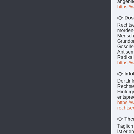
angebli
https:/
👉 Dos
Rechtse
mordend
Mensche
Grundor
Gesells
Antisem
Radikal
https:/
👉 Inf
Der „In
Rechtse
Hinter
entspr
https:/
rechtse
👉 The
Täglich
ist er 