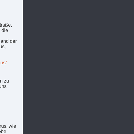
traße,
 die
Rand der
us,
us/
en zu
uns
mus, wie
ebe