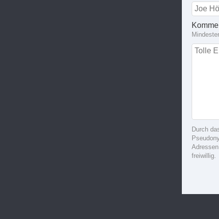
Kommen
Mindeste
Durch da
Pseudonym
Adressen
freiwillig.