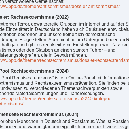
ch verschworene Gemeinschaft.
/www.bpb.de/themen/antisemitismus/dossier-antisemitismus/
sier: Rechtsextremismus (2022)
xtremer Terror, gewaltbereite Gruppen im Internet und auf der S
e Einzeltäter: In Deutschland haben sich Strukturen entwickelt,
nleben bedrohen und unsere freiheitlich-demokratische
dnung in Frage stellen. Aber nicht nur im Untergrund oder am 
chaft gab und gibt es rechtsextreme Einstellungen wie Rassism
itismus oder den Glauben an einen starken Führer – und
isierungsbiografien, die in Gewalt münden.
/www.bpb.de/themen/rechtsextremismus/dossier-rechtsextremism
oPool Rechtsextremismus (2024)
foPool Rechtsextremismus“ ist ein Online-Portal mit Information
xtremismus und Rechtsextremismusprävention. Sie finden bei 
grundwissen zu verschiedenen Themenschwerpunkten sowie
echende Materialsammlungen und Handreichungen.
/www.bpb.de/themen/rechtsextremismus/522406/infopool-
xtremismus/
menseite Rechtsextremismus (2024)
 erleben Menschen in Deutschland Rassismus. Was ist Rassis
entstanden und warum glauben eigentlich immer noch viele, es g