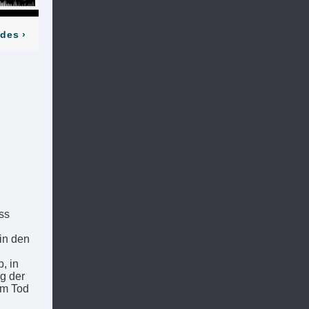
odes
›
ss
in den
, in
ng der
um Tod