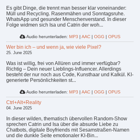
Es gibt Dinge, die trennt man besser klar voneinander:
Müll und Recycling. Rasenmähen und Sonntagsruhe.
WhatsApp und gesunder Menschenverstand. In dieser
Folge widmen sich Isa und Catrin der woh...
Audio herunterladen:
MP3
|
AAC
|
OGG
|
OPUS
Wer bin ich – und wenn ja, wie viele Pixel?
25. June 2025
Was ist willig, frei von Allüren und immer verfügbar?
Richtig – Dein neuer Lieblings-Influencer. Allerdings
besteht der nur noch aus Code, Kunsthaar und Kalkül. KI-
generierte Persönlichkeiten st...
Audio herunterladen:
MP3
|
AAC
|
OGG
|
OPUS
Ctrl+Alt+Reality
04. June 2025
In dieser wilden, thematisch übervollen Random-Show
sprechen Catrin und Isa über die absurde Liebe zu
Chatbots, digitale Boyfriends mit Sesamstraßen-Namen
und die dunkle Seite emotionaler KI-Bin...