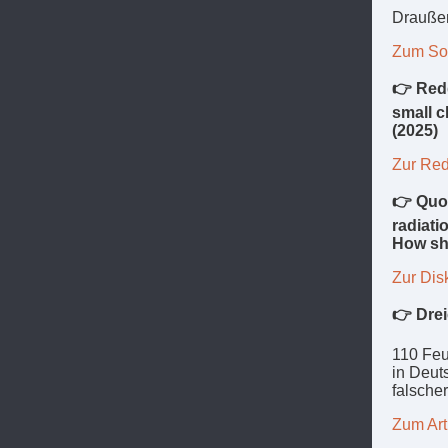
Draußen
Zum Son
👉 Redd
small c
(2025)
Zur Red
👉 Quor
radiati
How sho
Zur Dis
👉 Drei
110 Feu
in Deut
falscher
Zum Art