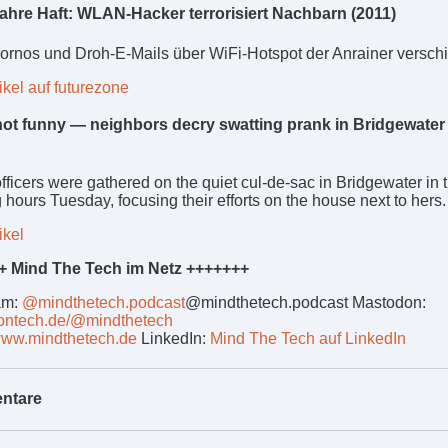
ahre Haft: WLAN-Hacker terrorisiert Nachbarn (2011)
ornos und Droh-E-Mails über WiFi-Hotspot der Anrainer verschi
ikel auf futurezone
 not funny — neighbors decry swatting prank in Bridgewater 
fficers were gathered on the quiet cul-de-sac in Bridgewater in 
hours Tuesday, focusing their efforts on the house next to hers.
ikel
+ Mind The Tech im Netz +++++++
am:
@mindthetech.podcast
@mindthetech.podcast
Mastodon:
ontech.de/@mindthetech
www.mindthetech.de
LinkedIn:
Mind The Tech auf LinkedIn
ntare