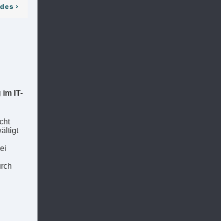
odes
›
im IT-
cht
ltigt
ei
urch