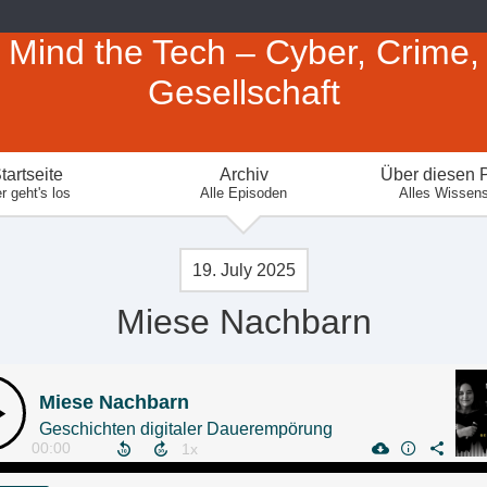
Mind the Tech – Cyber, Crime,
Gesellschaft
tartseite
Archiv
Über diesen 
r geht's los
Alle Episoden
Alles Wissen
19. July 2025
Miese Nachbarn
Miese Nachbarn
Geschichten digitaler Dauerempörung
00:00