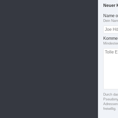
Neuer 
Name o
Dein Name
Kommen
Mindeste
Durch da
Pseudonym
Adressen
freiwillig.