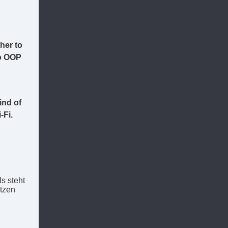
her to
to OOP
ind of
-Fi.
s steht
etzen