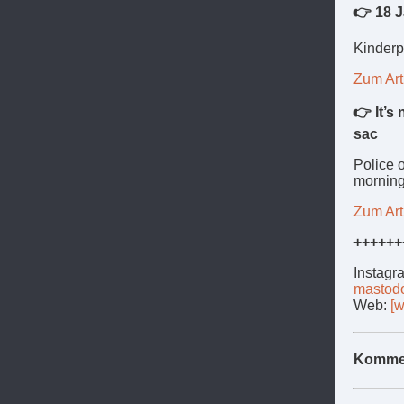
👉 18 J
Kinderp
Zum Art
👉 It’s
sac
Police o
morning 
Zum Art
++++++
Instagr
mastod
Web:
[
Komme