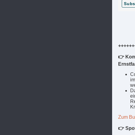
Subs
++++++
👉 Komm
Ernstfa
Co
im
w
Da
ei
Re
Kr
Zum Bu
👉 Spot