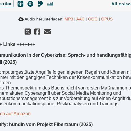
cribe
All epis
Audio herunterladen:
MP3
|
AAC
|
OGG
|
OPUS
+ Links +++++++
unikation in der Cyberkrise: Sprach- und handlungsfähig 
ll (2025)
mputergestützte Angriffe folgen eigenen Regeln und können ni
mer mit den gängigen Techniken der Krisenkommunikation bewä
erden
s Themenspektrum des Buchs reicht von ersten Maßnahmen b
nem akuten Cyberangriff über Social Media Monitoring und
putationsmanagement bis zur Vorbereitung auf einen Angriff d
isenkommunikationspläne, Risikoanalysen und Trainings
ch auf Amazon
ify: hündin vom Projekt Fibertraum (2025)