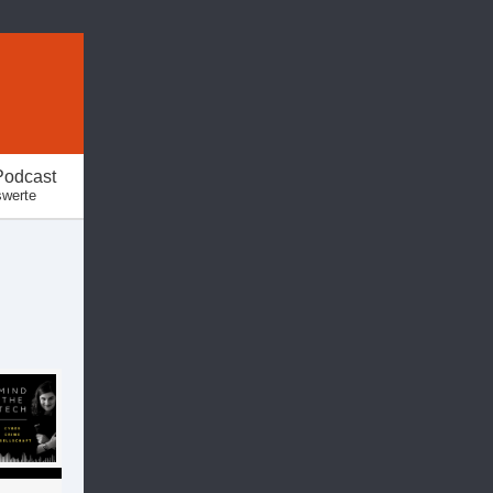
Podcast
swerte