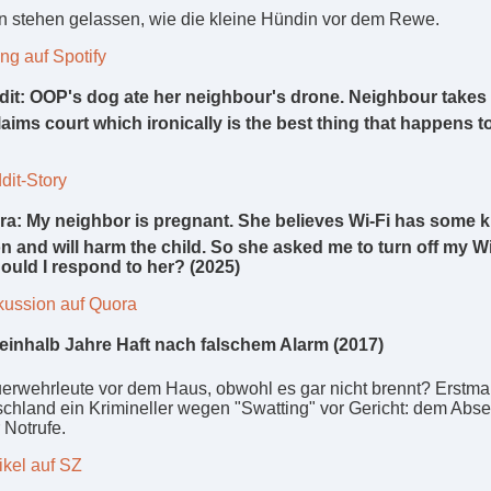
 stehen gelassen, wie die kleine Hündin vor dem Rewe.
g auf Spotify
it: OOP's dog ate her neighbour's drone. Neighbour takes 
laims court which ironically is the best thing that happens 
dit-Story
a: My neighbor is pregnant. She believes Wi-Fi has some k
on and will harm the child. So she asked me to turn off my Wi
uld I respond to her? (2025)
kussion auf Quora
einhalb Jahre Haft nach falschem Alarm (2017)
erwehrleute vor dem Haus, obwohl es gar nicht brennt? Erstmal
schland ein Krimineller wegen "Swatting" vor Gericht: dem Abs
 Notrufe.
ikel auf SZ