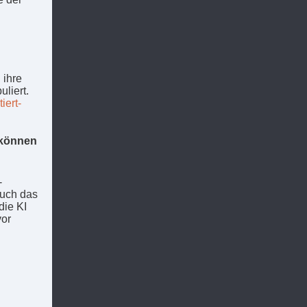
 ihre
liert.
iert-
 können
-
auch das
die KI
vor