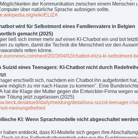
 Möglichkeiten der Kommunikation zwischen einem Menschen 
omputer über natürliche Sprache aufzeigen sollte.
de.wikipedia.org/wiki/ELIZA
atbot wird für Selbstmord eines Familienvaters in Belgien
ortlich gemacht (2025)
ier ließ sich immer mehr auf einen KI-Charbot ein und bot letztl
ben zu opfern, damit die Technik die Menschheit vor den Auswi
mawandels retten könne.
/de.euronews.com/next/2023/04/02/chatbot-eliza-ki-selbstmord-b
Suizid eines Teenagers: KI-Chatbot nicht durch Redefreihe
tzt
­ager er­schie­ßt sich, nach­dem ein Chat­bot ihn auf­ge­for­dert hat
wie mög­lich zu mir nach Hause zu kom­men". Eine Bun­des­rich­te­
 hat die Klage der Mut­ter gegen die Ent­wick­ler-Firma wegen wi
cher Tö­tung jetzt zu­ge­las­sen.(2025)
rsw.beck.de/aktuell/daily/meldung/detail/usa-suizid-teenager-chat
heit-meinungsfreiheit
llische KI: Wenn Sprachmodelle nicht abgeschaltet werden
r haben entdeckt, dass KI-Modelle sich gegen ihre Abschaltung
 Doch ist das Selbsterhaltungstrieb oder nur die Funktionsweis