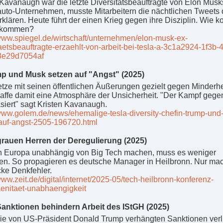
 Kavanaugh war die letzte Diversitätsbeauftragte von Elon Musk
auto-Unternehmen, musste Mitarbeitern die nächtlichen Tweets
rklären. Heute führt der einen Krieg gegen ihre Disziplin. Wie k
t kommen?
/www.spiegel.de/wirtschaft/unternehmen/elon-musk-ex-
taetsbeauftragte-erzaehlt-von-arbeit-bei-tesla-a-3c1a2924-1f3b-
8e29d7054af
p und Musk setzen auf "Angst" (2025)
tze mit seinen öffentlichen Äußerungen gezielt gegen Minderh
affe damit eine Atmosphäre der Unsicherheit. "Der Kampf gegen
siert" sagt Kristen Kavanaugh.
/www.golem.de/news/ehemalige-tesla-diversity-chefin-trump-und
auf-angst-2505-196720.html
rauen Herren der Deregulierung (2025)
ch Europa unabhängig von Big Tech machen, muss es weniger
ren. So propagieren es deutsche Manager in Heilbronn. Nur ma
cke Denkfehler.
www.zeit.de/digital/internet/2025-05/tech-heilbronn-konferenz-
enitaet-unabhaengigkeit
anktionen behindern Arbeit des IStGH (2025)
ie von US-Präsident Donald Trump verhängten Sanktionen verli