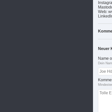
Instagr
Mastodo
Web: w
LinkedI
Komme
Neuer 
Name o
Dein Name
Kommen
Mindeste