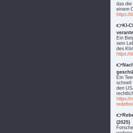
das die
einem C
https://
👉KI-Ch
verantw
Ein Belg
sein Le
des Kli
https:/
👉Nach 
geschü
Ein Teen
schnell 
den USA
recht­li­
https://
redefrei
👉Rebe
(2025)
Forsche
wehren.