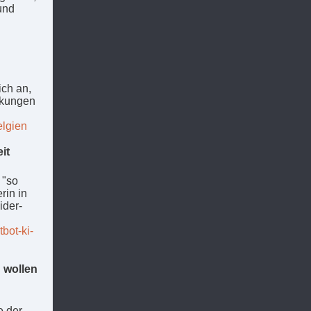
und
ich an,
rkungen
elgien
it
, "so
rin in
­der­
bot-ki-
 wollen
e der