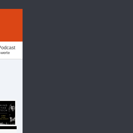
Podcast
swerte