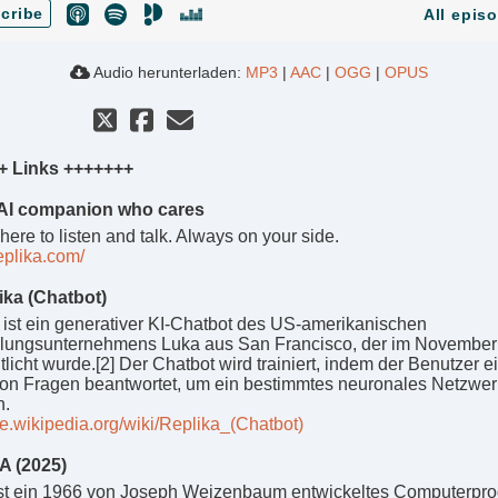
cribe
All epis
Audio herunterladen:
MP3
|
AAC
|
OGG
|
OPUS
+ Links +++++++
AI companion who cares
ere to listen and talk. Always on your side.
replika.com/
ka (Chatbot)
 ist ein generativer KI-Chatbot des US-amerikanischen
lungsunternehmens Luka aus San Francisco, der im November
tlicht wurde.[2] Der Chatbot wird trainiert, indem der Benutzer e
on Fragen beantwortet, um ein bestimmtes neuronales Netzwer
n.
de.wikipedia.org/wiki/Replika_(Chatbot)
A (2025)
st ein 1966 von Joseph Weizenbaum entwickeltes Computerpr