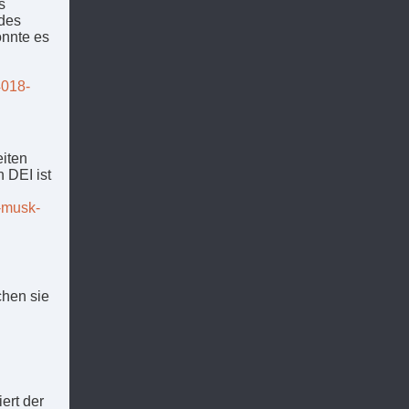
s
 des
onnte es
4018-
eiten
 DEI ist
-musk-
chen sie
ert der