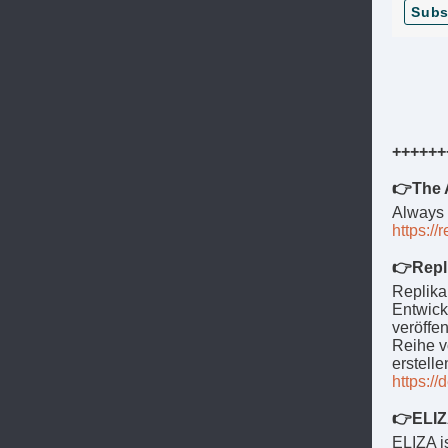
Subs
++++++
👉The 
Always h
https://
👉Repli
Replika
Entwick
veröffen
Reihe v
erstelle
https://
👉ELIZ
ELIZA i