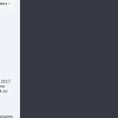
odes
›
 2017
ine
k zu
ogramm,