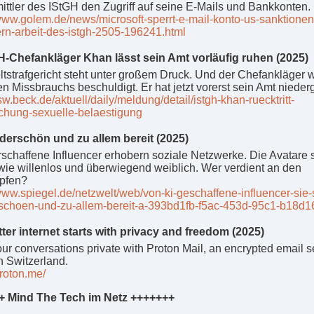
ittler des IStGH den Zugriff auf seine E-Mails und Bankkonten.
/www.golem.de/news/microsoft-sperrt-e-mail-konto-us-sanktionen
rn-arbeit-des-istgh-2505-196241.html
-Chefankläger Khan lässt sein Amt vorläufig ruhen (2025)
­straf­ge­richt steht unter gro­ßem Druck. Und der Chef­an­klä­ger 
len Miss­brauchs be­schul­digt. Er hat jetzt vor­erst sein Amt nie­der­g
rsw.beck.de/aktuell/daily/meldung/detail/istgh-khan-ruecktritt-
chung-sexuelle-belaestigung
erschön und zu allem bereit (2025)
erschaffene Influencer erhobern soziale Netzwerke. Die Avatare 
 wie willenlos und überwiegend weiblich. Wer verdient an den
pfen?
/www.spiegel.de/netzwelt/web/von-ki-geschaffene-influencer-sie-
choen-und-zu-allem-bereit-a-393bd1fb-f5ac-453d-95c1-b18d1
ter internet starts with privacy and freedom (2025)
ur conversations private with Proton Mail, an encrypted email s
n Switzerland.
proton.me/
+ Mind The Tech im Netz +++++++