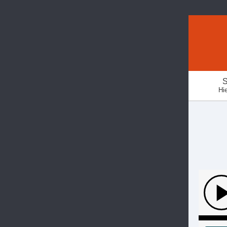
S
Hie