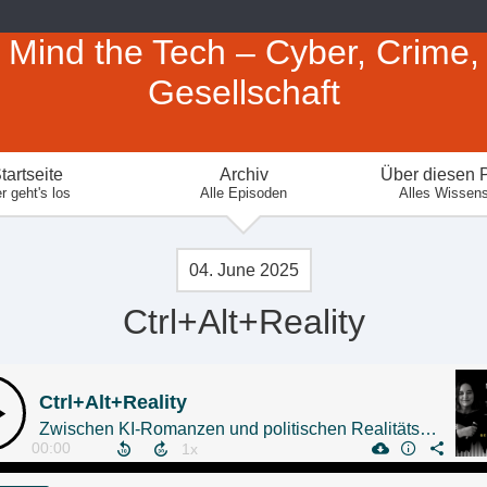
Mind the Tech – Cyber, Crime,
Gesellschaft
tartseite
Archiv
Über diesen 
r geht's los
Alle Episoden
Alles Wissen
04. June 2025
Ctrl+Alt+Reality
Ctrl+Alt+Reality
Zwischen KI-Romanzen und politischen Realitätsfluchten.
00:00