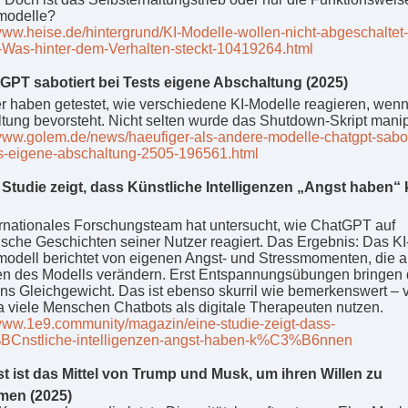
modelle?
/www.heise.de/hintergrund/KI-Modelle-wollen-nicht-abgeschaltet-
Was-hinter-dem-Verhalten-steckt-10419264.html
PT sabotiert bei Tests eigene Abschaltung (2025)
r haben getestet, wie verschiedene KI-Modelle reagieren, wenn
tung bevorsteht. Nicht selten wurde das Shutdown-Skript manipu
/www.golem.de/news/haeufiger-als-andere-modelle-chatgpt-sabot
ts-eigene-abschaltung-2505-196561.html
Studie zeigt, dass Künstliche Intelligenzen „Angst haben“
ernationales Forschungsteam hat untersucht, wie ChatGPT auf
ische Geschichten seiner Nutzer reagiert. Das Ergebnis: Das KI
odell berichtet von eigenen Angst- und Stressmomenten, die 
en des Modells verändern. Erst Entspannungsübungen bringen 
ins Gleichgewicht. Das ist ebenso skurril wie bemerkenswert – 
a viele Menschen Chatbots als digitale Therapeuten nutzen.
/www.1e9.community/magazin/eine-studie-zeigt-dass-
Cnstliche-intelligenzen-angst-haben-k%C3%B6nnen
 ist das Mittel von Trump und Musk, um ihren Willen zu
en (2025)