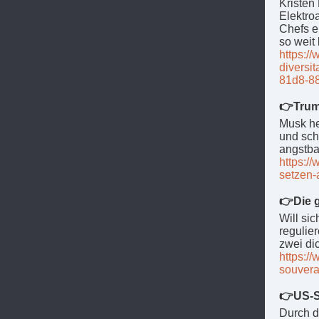
Kristen
Elektro
Chefs e
so wei
https:/
diversi
81d8-8
👉Trum
Musk he
und sch
angstba
https:/
setzen-
👉Die g
Will si
regulie
zwei di
https://
souvera
👉US-S
Durch d