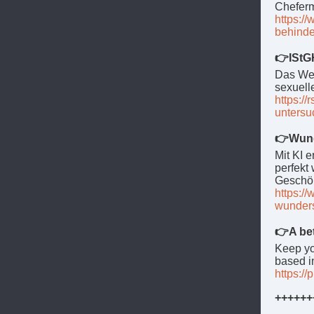
Cheferm
https:/
behinde
👉IStGH
Das Welt
se­xu­el­
https://
untersu
👉Wund
Mit KI 
perfekt
Geschö
https:/
wunders
👉A bet
Keep yo
based i
https://
++++++