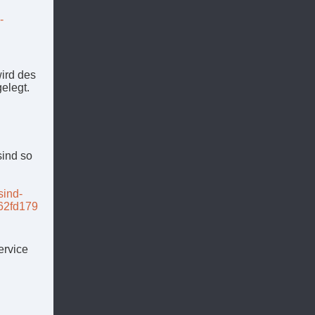
-
wird des
e­legt.
sind so
sind-
62fd179
ervice