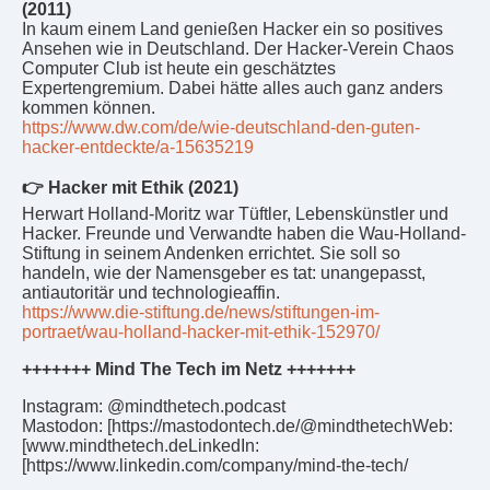
(2011)
In kaum einem Land genießen Hacker ein so positives
Ansehen wie in Deutschland. Der Hacker-Verein Chaos
Computer Club ist heute ein geschätztes
Expertengremium. Dabei hätte alles auch ganz anders
kommen können.
https://www.dw.com/de/wie-deutschland-den-guten-
hacker-entdeckte/a-15635219
👉 Hacker mit Ethik (2021)
Herwart Holland-Moritz war Tüftler, Lebenskünstler und
Hacker. Freunde und Verwandte haben die Wau-Holland-
Stiftung in seinem Andenken errichtet. Sie soll so
handeln, wie der Namensgeber es tat: unangepasst,
antiautoritär und technologieaffin.
https://www.die-stiftung.de/news/stiftungen-im-
portraet/wau-holland-hacker-mit-ethik-152970/
+++++++ Mind The Tech im Netz +++++++
Instagram: @mindthetech.podcast
Mastodon: [https://mastodontech.de/@mindthetech
Web:
[www.mindthetech.de
LinkedIn:
[https://www.linkedin.com/company/mind-the-tech/