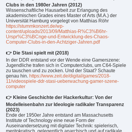
Clubs in den 1980er Jahren (2012)
Wissenschaftliche Hausarbeit zur Erlangung des
akademischen Grades eines Master of Arts (M.A.) der
Universität Hamburg vorgelegt von Matthias Röhr
https://stummkonzert.de/wp-
content/uploads/2013/09/Matthias-R%C3%B6hr-
Urspr%C3%BCnge-und-Entwicklung-des-Chaos-
Computer-Clubs-in-den-Achtziger-Jahren.pdf
👉 Die Stasi spielt mit (2018)
In der DDR entstand vor der Wende eine Gamerszene:
Jugendliche trafen sich in Computerclubs, um C64-Spiele
zu tauschen und zu zocken. Und der Staat? Schaute
genau hin.
https://www.zeit.de/digital/games/2018-
11/videospiele-ddr-stasi-ueberwachung-gamer-szene-
computer
👉 Kleine Geschichte der Hackerkultur: Von der
Modelleisenbahn zur Ideologie radikaler Transparenz
(2023)
Ende der 1950er Jahre entstand am Massachusetts
Institute of Technology eine neue Form der
Auseinandersetzung mit digitaler Technik: spielerisch,
meritokratisch, gelegentlich anarchisch und auf radikale