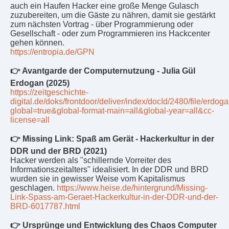
auch ein Haufen Hacker eine große Menge Gulasch
zuzubereiten, um die Gäste zu nähren, damit sie gestärkt
zum nächsten Vortrag - über Programmierung oder
Gesellschaft - oder zum Programmieren ins Hackcenter
gehen können.
https://entropia.de/GPN
👉 Avantgarde der Computernutzung - Julia Gül
Erdogan (2025)
https://zeitgeschichte-
digital.de/doks/frontdoor/deliver/index/docId/2480/file/e
global=true&global-format-main=all&global-year=all&cc-
license=all
👉 Missing Link: Spaß am Gerät - Hackerkultur in der
DDR und der BRD (2021)
Hacker werden als "schillernde Vorreiter des
Informationszeitalters" idealisiert. In der DDR und BRD
wurden sie in gewisser Weise vom Kapitalismus
geschlagen.
https://www.heise.de/hintergrund/Missing-
Link-Spass-am-Geraet-Hackerkultur-in-der-DDR-und-der-
BRD-6017787.html
👉 Ursprünge und Entwicklung des Chaos Computer