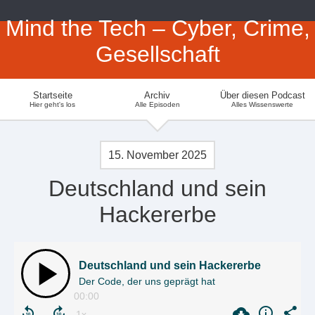
Mind the Tech – Cyber, Crime,
Gesellschaft
Startseite
Archiv
Über diesen Podcast
Hier geht's los
Alle Episoden
Alles Wissenswerte
15. November 2025
Deutschland und sein
Hackererbe
Deutschland und sein Hackererbe
Der Code, der uns geprägt hat
00:00