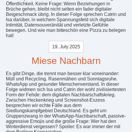
Öffentlichkeit. Keine Frage: Wenn Beziehungen in
Brüche gehen, bleibt nicht selten ein fader digitaler
Beigeschmack übrig. In dieser Folge sprechen Catrin und
Isa darüber, in welchem Spannungsfeld sich digitale
Intimität, Datensouveränität und verletzte Gefühle
bewegen. Und wie man bitteschön eine Pizza zu belegen
hat!
19. July 2025
Miese Nachbarn
Es gibt Dinge, die trennt man besser klar voneinander:
Müll und Recycling. Rasenmähen und Sonntagsruhe.
WhatsApp und gesunder Menschenverstand. In dieser
Folge widmen sich Isa und Catrin der wohl zivilisiertesten
Form der Fehde: dem digitalen Nachbarschaftskrieg.
Zwischen Heckenkrieg und Screenshot-Exzess
besprechen wir echte Fälle aus dem
Siedlungskampfgebiet Deutschland. Es geht um
Gruppenzwang in der WhatsApp-Nachbarschaft, passive-
aggressive Emojis und die große Frage: Wer hat den
Winterdienst vergessen? Spoiler: Es war immer der mit
dem Berliner Kennzeichen.